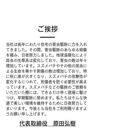
ご挨拶
当社は長年にわたり住宅の害虫駆除に力を入れ
てきました。その間、害虫駆除のあらゆる経験
を積み、日夜努力しました。地球温暖化により
昆虫の生態系は変化しており、害虫の数は年々
増加しています。スズメバチやその他の昆虫に
よる生命を脅かす刺傷の数は増加しており、特
に秋に巣が大きくなり、スズメバチの攻撃性が
変化するにつれて、死傷者を防ぐ必要性が高ま
っています。スズメバチなどの駆除のご依頼を
いただいた際には、できるだけ早く現場に駆け
つけ、早期駆除に努めます。私たちはそんな快
適で美しい環境を維持するために日夜努力して
まいります。今後とも当社をご利用賜りますよ
うお願い申し上げます。
代表取締役 原田弘樹