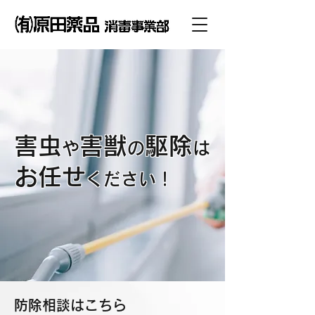
害虫
害
獣
駆除
や
の
は
お任せ
ください！
防除相談はこちら